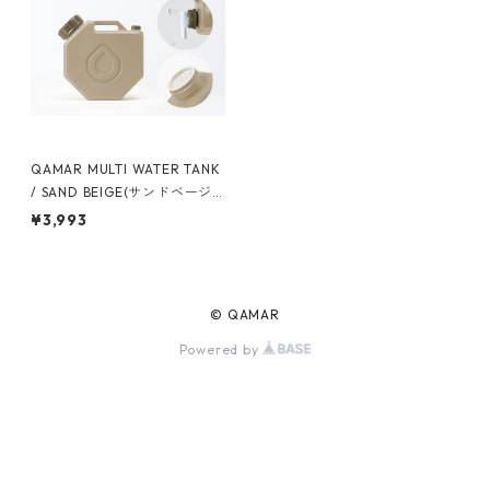
QAMAR MULTI WATER TANK
/ SAND BEIGE(サンドベージ
ュ)
¥3,993
© QAMAR
Powered by