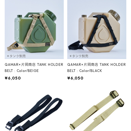
QAMAR×片岡商店 TANK HOLDER
QAMAR×片岡商店 TANK HOLDER
BELT : Color/BEIGE
BELT : Color/BLACK
¥6,050
¥6,050