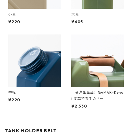
小蓋
大蓋
¥220
¥605
中栓
【受注生産品】QAMAR×Keng
i 本革持ち手カバー
¥220
¥2,530
TANK HOLDER BELT